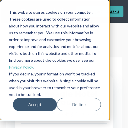
Rezervujte Si Ukázku
This website stores cookies on your computer.
These cookies are used to collect information
about how you interact with our website and allow
us to remember you. We use this information in
order to improve and customize your browsing
experience and for analytics and metrics about our
visitors both on this website and other media. To
find out more about the cookies we use, see our
Privacy Policy
.
If you decline, your information won’t be tracked
when you visit this website. A single cookie will be
← ZPĚT K REFERENCÍM
NEZÁVISLÝ HOTEL
used in your browser to remember your preference
Gleneagle Hotel
not to be tracked.
Group
REFERENCE
Accept
Decline
289 pokoje
Killarney, Ireland