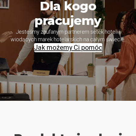
w
Dla kogo
a
pracujemy
c
ji
(
Jesteśmy zaufanym partnerem setek hoteli i
C
wiodących marek hotelarskich na całym świecie.
P
Jak możemy Ci pomóc
A
)
.
D
si
wi