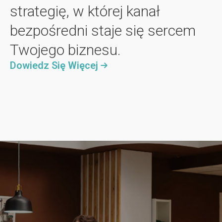
s
strategię, w której kanał
z
t
bezpośredni staje się sercem
p
Twojego biznesu.
o
z
Dowiedz Się Więcej
y
s
k
a
n
i
a
r
e
z
e
r