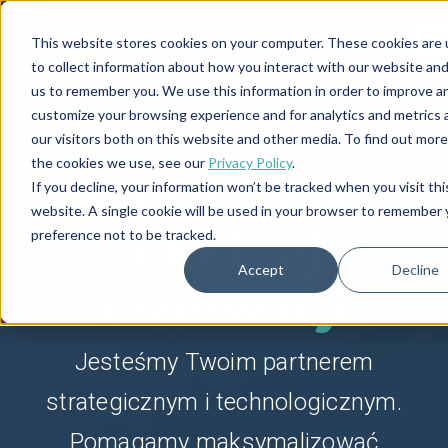
Za
This website stores cookies on your computer. These cookies are
to collect information about how you interact with our website and
us to remember you. We use this information in order to improve a
customize your browsing experience and for analytics and metrics
our visitors both on this website and other media. To find out mor
the cookies we use, see our
Privacy Policy
.
Więcej zysku
If you decline, your information won’t be tracked when you visit thi
website. A single cookie will be used in your browser to remember 
z każdej
preference not to be tracked.
Accept
Decline
rezerwacji
Jesteśmy Twoim partnerem
strategicznym i technologicznym.
Pomagamy maksymalizować