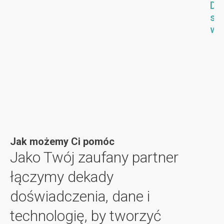
r
Do
n
o
s
się
i
w
j
wi
e
a
ę
g
ć
.
o
D
R
.
si
O
D
wi
I
si
i
wi
o
b
n
Jak możemy Ci pomóc
i
Jako Twój zaufany partner
ż
łączymy dekady
a
ć
doświadczenia, dane i
k
technologię, by tworzyć
o