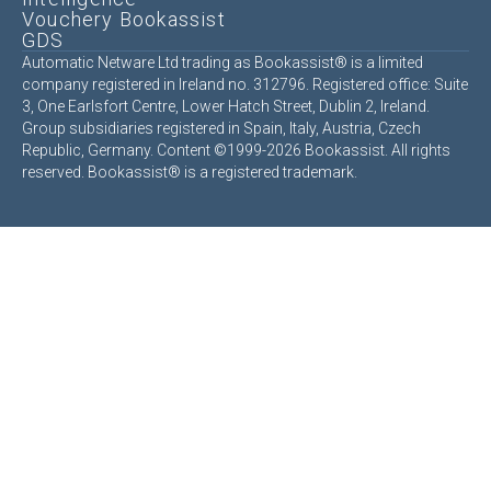
Vouchery Bookassist
GDS
Automatic Netware Ltd trading as Bookassist® is a limited
company registered in Ireland no. 312796. Registered office: Suite
3, One Earlsfort Centre, Lower Hatch Street, Dublin 2, Ireland.
Group subsidiaries registered in Spain, Italy, Austria, Czech
Republic, Germany. Content ©1999-2026 Bookassist. All rights
reserved. Bookassist® is a registered trademark.