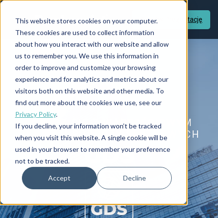
Zamów Prezentację
This website stores cookies on your computer.
These cookies are used to collect information
about how you interact with our website and allow
us to remember you. We use this information in
order to improve and customize your browsing
experience and for analytics and metrics about our
visitors both on this website and other media. To
find out more about the cookies we use, see our
Privacy Policy
.
POŁĄCZ SIĘ Z WARTOŚCIOWYM
If you decline, your information won’t be tracked
RYNKIEM PODRÓŻY SŁUŻBOWYCH
when you visit this website. A single cookie will be
GDS
used in your browser to remember your preference
not to be tracked.
Accept
Decline