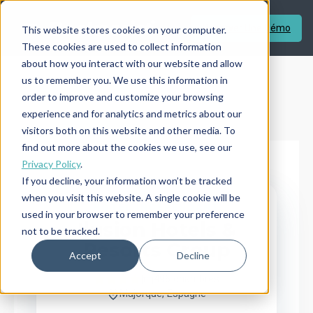
Réserver Une Démo
This website stores cookies on your computer.
These cookies are used to collect information
about how you interact with our website and allow
us to remember you. We use this information in
order to improve and customize your browsing
experience and for analytics and metrics about our
visitors both on this website and other media. To
find out more about the cookies we use, see our
Privacy Policy
.
If you decline, your information won’t be tracked
when you visit this website. A single cookie will be
← RETOUR AUX TÉMOIGNAGES
HÔTEL INDÉPENDANT
used in your browser to remember your preference
Ilusion Hotels &
not to be tracked.
Resorts Group
TÉMOIGNAGE
Accept
Decline
496 chambres
Majorque, Espagne