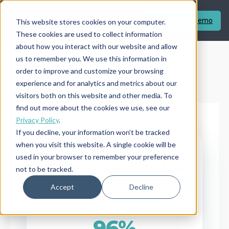
Prenota Una Demo
This website stores cookies on your computer.
These cookies are used to collect information
about how you interact with our website and allow
us to remember you. We use this information in
order to improve and customize your browsing
experience and for analytics and metrics about our
visitors both on this website and other media. To
find out more about the cookies we use, see our
Privacy Policy
.
If you decline, your information won’t be tracked
when you visit this website. A single cookie will be
← TORNA ALLE STORIE DI SUCCESSO
HOTEL INDIPENDENTE
used in your browser to remember your preference
Grand Hotel Kielce
not to be tracked.
STORIA DI SUCCESSO
Accept
Decline
122 camere
Kielce, Polonia
96%